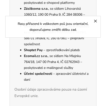
poskytovatel e-shopové platformy
Zásilkovna s.r.o.
, se sídlem Lihovarská
1060/12, 190 00 Praha 9, IČ 284 08306 –
přepravní společnost
Rasy přiřazené k velikostem psů jsou orientační,
General Logistics Systems Czech Republic
doporučujeme změřit délku zad.
s.r.o. (GLS)
, se sídlem Průmyslová 5619/1,
586 01 Jihlava, IČ 260 87961 – přepravní
společnost
Shoptet Pay
– zprostředkování plateb
Ecomail.cz s.r.o.
, se sídlem Na Mlejnku
764/18, 147 00 Praha 4, IČ 02762943 –
poskytovatel e-mailingové služby
Účetní společnosti
– zpracování účetnictví a
daní
Osobní údaje zpracováváme pouze na území
Evropské unie.