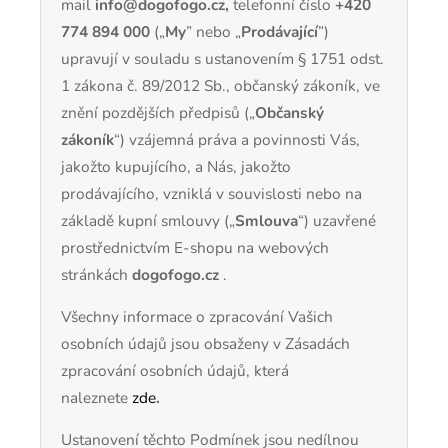
mail
info@dogofogo.cz,
telefonní číslo
+420
774 894 000
(„
My
” nebo „
Prodávající
”)
upravují v souladu s ustanovením § 1751 odst.
1 zákona č. 89/2012 Sb., občanský zákoník, ve
znění pozdějších předpisů („
Občanský
zákoník
“) vzájemná práva a povinnosti Vás,
jakožto kupujícího, a Nás, jakožto
prodávajícího, vzniklá v souvislosti nebo na
základě kupní smlouvy („
Smlouva
“) uzavřené
prostřednictvím E-shopu na webových
stránkách
dogofogo.cz
.
Všechny informace o zpracování Vašich
osobních údajů jsou obsaženy v Zásadách
zpracování osobních údajů, která
naleznete
zde
.
Ustanovení těchto Podmínek jsou nedílnou