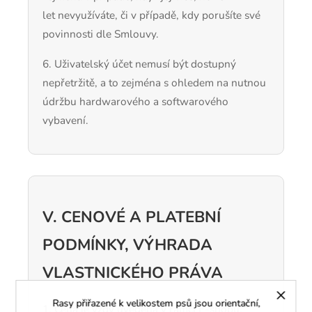
let nevyužíváte, či v případě, kdy porušíte své
povinnosti dle Smlouvy.
6. Uživatelský účet nemusí být dostupný
nepřetržitě, a to zejména s ohledem na nutnou
údržbu hardwarového a softwarového
vybavení.
V. CENOVÉ A PLATEBNÍ
PODMÍNKY, VÝHRADA
VLASTNICKÉHO PRÁVA
Rasy přiřazené k velikostem psů jsou orientační,
1. Cena je vždy uvedena v rámci E-shopu,