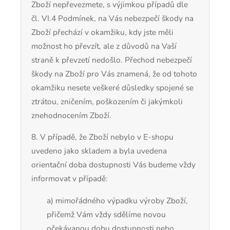
Zboží nepřevezmete, s výjimkou případů dle
čl.
VI.
4
Podmínek, na Vás nebezpečí škody na
Zboží přechází v okamžiku, kdy jste měli
možnost ho převzít, ale z důvodů na Vaší
straně k převzetí nedošlo. Přechod nebezpečí
škody na Zboží pro Vás znamená, že od tohoto
okamžiku nesete veškeré důsledky spojené se
ztrátou, zničením, poškozením či jakýmkoli
znehodnocením Zboží.
8. V případě, že Zboží nebylo v E-shopu
uvedeno jako skladem a byla uvedena
orientační doba dostupnosti Vás budeme vždy
informovat v případě:
a) mimořádného výpadku výroby Zboží,
přičemž Vám vždy sdělíme novou
očekávanou dobu dostupnosti nebo