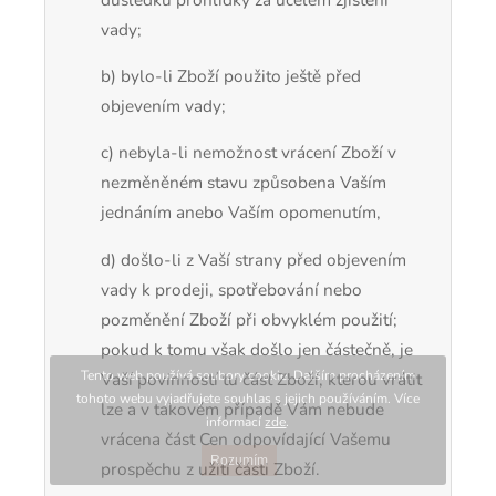
vady;
b) bylo-li Zboží použito ještě před
objevením vady;
c) nebyla-li nemožnost vrácení Zboží v
nezměněném stavu způsobena Vaším
jednáním anebo Vaším opomenutím,
d) došlo-li z Vaší strany před objevením
vady k prodeji, spotřebování nebo
pozměnění Zboží při obvyklém použití;
pokud k tomu však došlo jen částečně, je
Tento web používá soubory cookie. Dalším procházením
Vaší povinností tu část Zboží, kterou vrátit
tohoto webu vyjadřujete souhlas s jejich používáním. Více
lze a v takovém případě Vám nebude
informací
zde
.
vrácena část Cen odpovídající Vašemu
Rozumím
prospěchu z užití části Zboží.