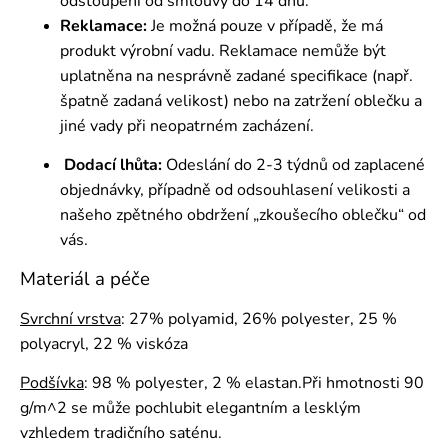
odstoupení od smlouvy do 14 dnů.
Reklamace:
Je možná pouze v případě, že má
produkt výrobní vadu. Reklamace nemůže být
uplatněna na nesprávně zadané specifikace (např.
špatně zadaná velikost) nebo na zatržení oblečku a
jiné vady při neopatrném zacházení.
Dodací lhůta:
Odeslání do 2-3 týdnů od zaplacené
objednávky, případně od odsouhlasení velikosti a
našeho zpětného obdržení „zkoušecího oblečku“ od
vás.
Materiál a péče
Svrchní vrstva
: 27% polyamid, 26% polyester, 25 %
polyacryl,
22 % viskóza
Podšívka
:
98 % polyester, 2 % elastan.Při hmotnosti 90
g/m^2 se může pochlubit elegantním a lesklým
vzhledem tradičního saténu.