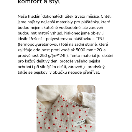
komfort a styl
Naše hledání dokonalých látek trvalo měsíce. Chtěli
jsme najít ty nejlepší materiály pro pláštěnky, které
budou nejen skutečně voděodolné, ale zároveň
budou mít matný vzhled. Nakonec jsme objevili
ideální řešení – polyesterovou plášťovku s TPU
(termopolyuretanovou) fólií na zadní straně, která
zajišťuje odolnost proti vodě až 5000 mmH2O a
prodyšnost 250 g/(m²*24h). Tento materiál je ideální
pro každý deštivý den, protože vašeho pejska
ochrání i při silnějším dešti, zároveň je prodyšný,
takže se pejskovi v oblečku nebude přehřívat.