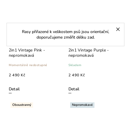
Rasy přiřazené k velikostem psů jsou orientační,
doporučujeme změřit délku zad.
2in1 Vintage Pink -
2in1 Vintage Purple -
nepromokavá
nepromokavá
Momentálně nedostupné
Skladem
2 490 Kč
2 490 Kč
Detail
Detail
Oboustranný
Nepromokavé