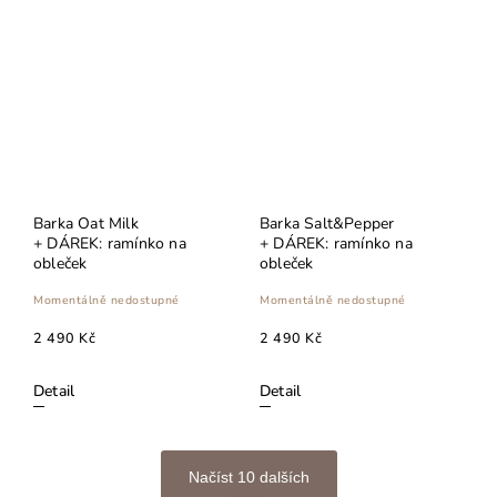
Barka Oat Milk
Barka Salt&Pepper
+ DÁREK: ramínko na
+ DÁREK: ramínko na
obleček
obleček
Momentálně nedostupné
Momentálně nedostupné
2 490 Kč
2 490 Kč
Detail
Detail
Načíst 10 dalších