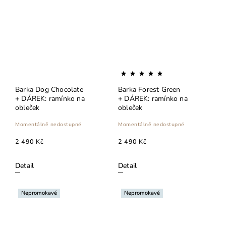
Barka Dog Chocolate
Barka Forest Green
+ DÁREK: ramínko na
+ DÁREK: ramínko na
obleček
obleček
Momentálně nedostupné
Momentálně nedostupné
2 490 Kč
2 490 Kč
Detail
Detail
Nepromokavé
Nepromokavé