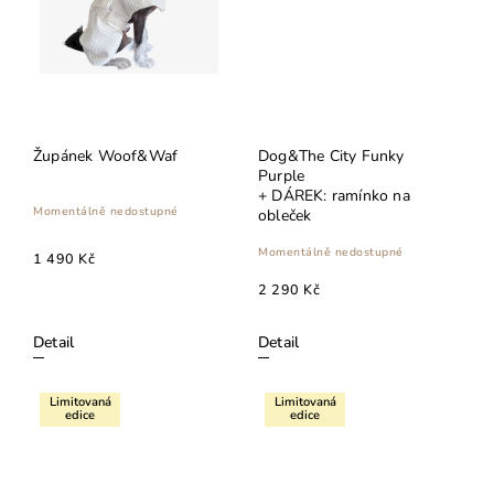
Župánek Woof&Waf
Dog&The City Funky
Purple
+ DÁREK: ramínko na
Momentálně nedostupné
obleček
Momentálně nedostupné
1 490 Kč
2 290 Kč
Detail
Detail
Limitovaná
Limitovaná
edice
edice