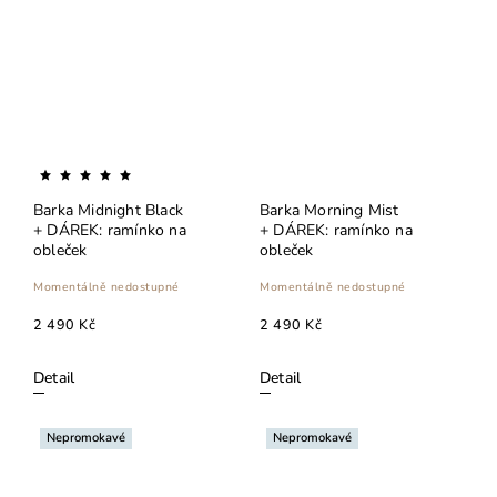
Barka Midnight Black
Barka Morning Mist
+ DÁREK: ramínko na
+ DÁREK: ramínko na
obleček
obleček
Momentálně nedostupné
Momentálně nedostupné
2 490 Kč
2 490 Kč
Detail
Detail
Nepromokavé
Nepromokavé