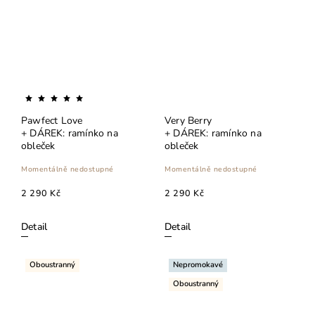
Pawfect Love
Very Berry
+ DÁREK: ramínko na
+ DÁREK: ramínko na
obleček
obleček
Momentálně nedostupné
Momentálně nedostupné
2 290 Kč
2 290 Kč
Detail
Detail
Oboustranný
Nepromokavé
Oboustranný