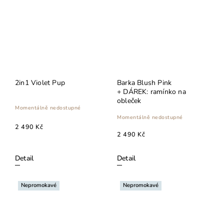
2in1 Violet Pup
Barka Blush Pink
+ DÁREK: ramínko na
obleček
Momentálně nedostupné
Momentálně nedostupné
2 490 Kč
2 490 Kč
Detail
Detail
Nepromokavé
Nepromokavé