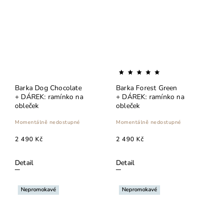
Barka Dog Chocolate
Barka Forest Green
+ DÁREK: ramínko na
+ DÁREK: ramínko na
obleček
obleček
Momentálně nedostupné
Momentálně nedostupné
2 490 Kč
2 490 Kč
Detail
Detail
Nepromokavé
Nepromokavé