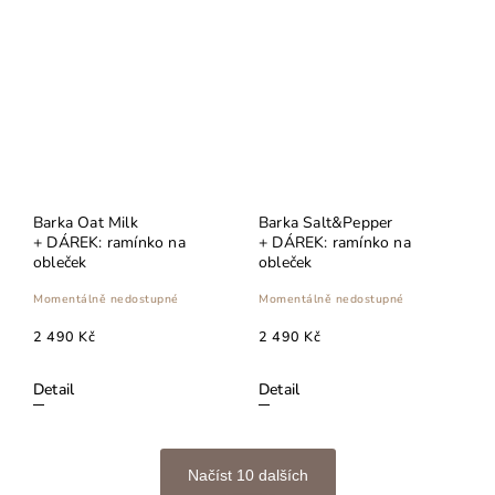
Barka Oat Milk
Barka Salt&Pepper
+ DÁREK: ramínko na
+ DÁREK: ramínko na
obleček
obleček
Momentálně nedostupné
Momentálně nedostupné
2 490 Kč
2 490 Kč
Detail
Detail
Načíst 10 dalších