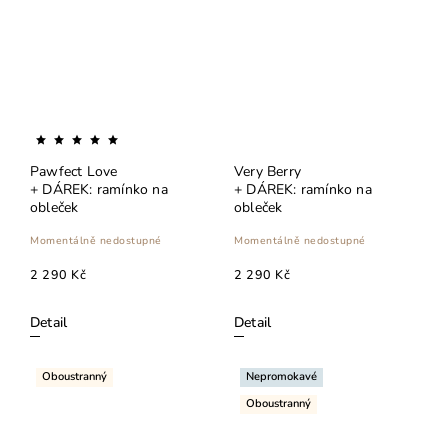
Pawfect Love
Very Berry
+ DÁREK: ramínko na
+ DÁREK: ramínko na
obleček
obleček
Momentálně nedostupné
Momentálně nedostupné
2 290 Kč
2 290 Kč
Detail
Detail
Oboustranný
Nepromokavé
Oboustranný