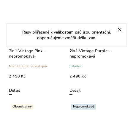
Rasy přiřazené k velikostem psů jsou orientační,
doporučujeme změřit délku zad.
2in1 Vintage Pink -
2in1 Vintage Purple -
nepromokavá
nepromokavá
Momentálně nedostupné
Skladem
2 490 Kč
2 490 Kč
Detail
Detail
Oboustranný
Nepromokavé