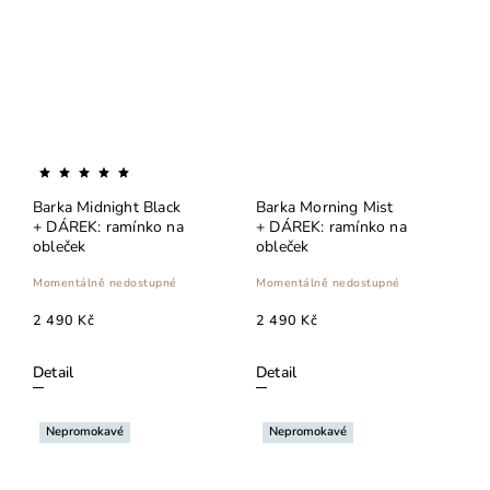
Barka Midnight Black
Barka Morning Mist
+ DÁREK: ramínko na
+ DÁREK: ramínko na
obleček
obleček
Momentálně nedostupné
Momentálně nedostupné
2 490 Kč
2 490 Kč
Detail
Detail
Nepromokavé
Nepromokavé