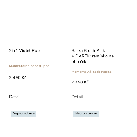
2in1 Violet Pup
Barka Blush Pink
+ DÁREK: ramínko na
obleček
Momentálně nedostupné
Momentálně nedostupné
2 490 Kč
2 490 Kč
Detail
Detail
Nepromokavé
Nepromokavé