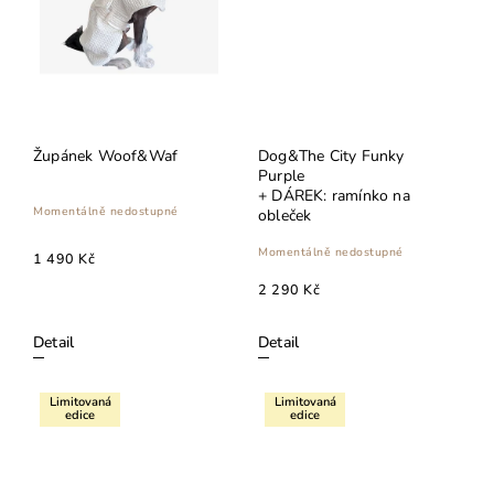
Župánek Woof&Waf
Dog&The City Funky
Purple
+ DÁREK: ramínko na
Momentálně nedostupné
obleček
Momentálně nedostupné
1 490 Kč
2 290 Kč
Detail
Detail
Limitovaná
Limitovaná
edice
edice