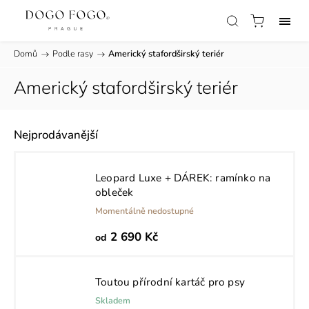
Domů
/
Podle rasy
/
Americký stafordširský teriér
Americký stafordširský teriér
Nejprodávanější
Leopard Luxe
+ DÁREK: ramínko na
obleček
Momentálně nedostupné
2 690 Kč
od
Toutou přírodní kartáč pro psy
Skladem